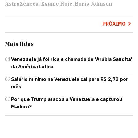
AstraZeneca
Exame Hoje
Boris Johnson
PRÓXIMO
Mais lidas
01
Venezuela já foi rica e chamada de 'Arábia Saudita'
da América Latina
02
Salário mínimo na Venezuela cai para R$ 2,72 por
mês
03
Por que Trump atacou a Venezuela e capturou
Maduro?