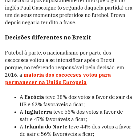
na Escócia após supostamente ter dito que o gol do
inglês Paul Gascoigne (o segundo daquela partida) era
um de seus momentos preferidos no futebol. Brown
depois negaria ter dito a frase.
Decisões diferentes no Brexit
Futebol à parte, o nacionalismo por parte dos
escoceses voltou a se intensificar após o Brexit
porque, no referendo responsável pela decisão, em
2016, a
maioria dos escoceses votou para
permanecer na União Europeia
.
A
Escócia
teve 38% dos votos a favor de sair da
UE e 62% favoráveis a ficar;
A
Inglaterra
teve 53% dos votos a favor de
sair e 47% favoráveis a ficar;
A
Irlanda do Norte
teve 44% dos votos a favor
de sair e 56% favoráveis a ficar;