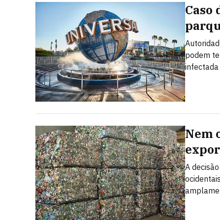
Caso 
parqu
Autoridad
podem ter
infectada
Nem o
expor
A decisão
ocidentai
amplamen