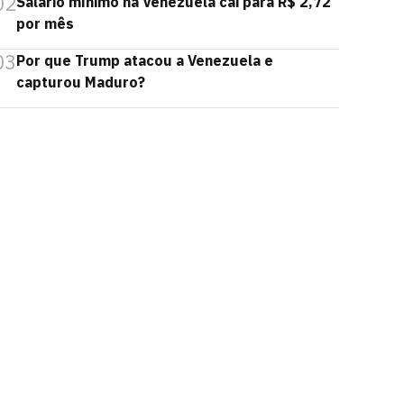
02
Salário mínimo na Venezuela cai para R$ 2,72
por mês
03
Por que Trump atacou a Venezuela e
capturou Maduro?