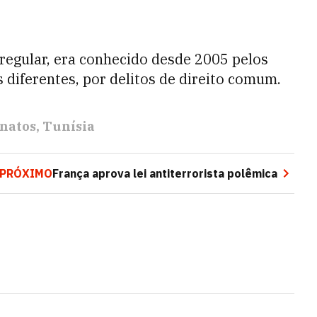
rregular, era conhecido desde 2005 pelos
s diferentes, por delitos de direito comum.
inatos
Tunísia
PRÓXIMO
França aprova lei antiterrorista polêmica