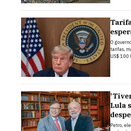
Tarif
esper
O governo
tarifas, 
US$ 100 b
'Tive
Lula 
despe
Petro, el