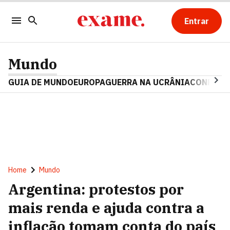
Entrar
Mundo
GUIA DE MUNDO
EUROPA
GUERRA NA UCRÂNIA
CONFLITO
Home
Mundo
Argentina: protestos por
mais renda e ajuda contra a
inflação tomam conta do país