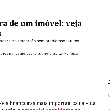
ra de um imóvel: veja
s
rantir uma transação sem problemas futuros
ra pública no cartório de notas (Aitor Diago/Getty Images)
ões financeiras mais importantes na vida
uisição, é
essencial considerar as