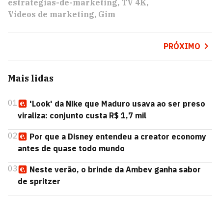
estrategias-de-marketing
TV 4K
Vídeos de marketing
Gim
PRÓXIMO
Mais lidas
01
'Look' da Nike que Maduro usava ao ser preso
viraliza: conjunto custa R$ 1,7 mil
02
Por que a Disney entendeu a creator economy
antes de quase todo mundo
03
Neste verão, o brinde da Ambev ganha sabor
de spritzer