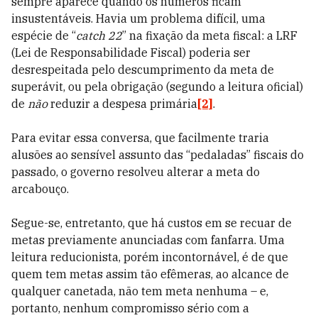
sempre aparece quando os números ficam
insustentáveis. Havia um problema difícil, uma
espécie de “
catch 22
” na fixação da meta fiscal: a LRF
(Lei de Responsabilidade Fiscal) poderia ser
desrespeitada pelo descumprimento da meta de
superávit, ou pela obrigação (segundo a leitura oficial)
de
não
reduzir a despesa primária
[2]
.
Para evitar essa conversa, que facilmente traria
alusões ao sensível assunto das “pedaladas” fiscais do
passado, o governo resolveu alterar a meta do
arcabouço.
Segue-se, entretanto, que há custos em se recuar de
metas previamente anunciadas com fanfarra. Uma
leitura reducionista, porém incontornável, é de que
quem tem metas assim tão efêmeras, ao alcance de
qualquer canetada, não tem meta nenhuma – e,
portanto, nenhum compromisso sério com a