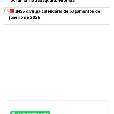
'portinha' no Jabaquara; entenda
03
INSS divulga calendário de pagamentos de
janeiro de 2026
EXAME NO WHATSAPP