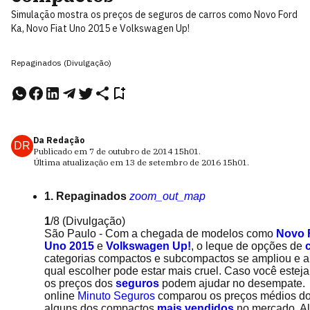
Simulação mostra os preços de seguros de carros como Novo Ford
Ka, Novo Fiat Uno 2015 e Volkswagen Up!
Repaginados (Divulgação)
Da Redação
DR
Publicado em
7 de outubro de 2014
15h01
.
Última atualização em
13 de setembro de 2016
15h01
.
1. Repaginados
zoom_out_map
1
/8
(Divulgação)
São Paulo - Com a chegada de modelos como
Novo 
Uno 2015
e
Volkswagen Up!
, o leque de opções de
categorias compactos e subcompactos se ampliou e a
qual escolher pode estar mais cruel. Caso você esteja
os preços dos
seguros
podem ajudar no desempate. A
online
Minuto Seguros
comparou os preços médios do
alguns dos compactos
mais vendidos
no mercado. A