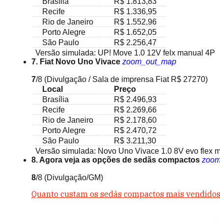
Brasília
R$ 1.813,83
Recife
R$ 1.336,95
Rio de Janeiro
R$ 1.552,96
Porto Alegre
R$ 1.652,05
São Paulo
R$ 2.256,47
Versão simulada: UP! Move 1.0 12V felx manual 4P
7. Fiat Novo Uno Vivace
zoom_out_map
7
/8
(Divulgação / Sala de imprensa Fiat R$ 27270)
Local
Preço
Brasília
R$ 2.496,93
Recife
R$ 2.269,66
Rio de Janeiro
R$ 2.178,60
Porto Alegre
R$ 2.470,72
São Paulo
R$ 3.211,30
Versão simulada: Novo Uno Vivace 1.0 8V evo flex 
8. Agora veja as opções de sedãs compactos
zoom
8
/8
(Divulgação/GM)
Quanto custam os sedãs compactos mais vendidos 