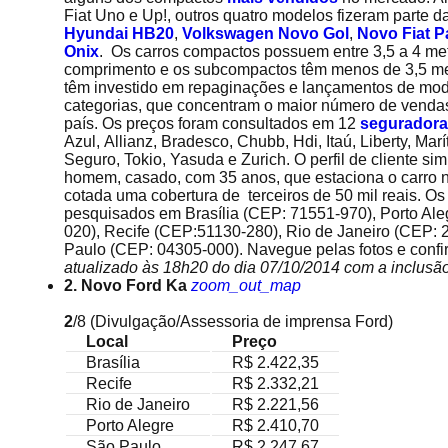
Fiat Uno e Up!, outros quatro modelos fizeram parte d
Hyundai HB20
,
Volkswagen
Novo Gol
,
Novo Fiat P
Onix
. Os carros compactos possuem entre 3,5 a 4 me
comprimento e os subcompactos têm menos de 3,5 me
têm investido em repaginações e lançamentos de mo
categorias, que concentram o maior número de vend
país. Os preços foram consultados em 12
segurador
Azul, Allianz, Bradesco, Chubb, Hdi, Itaú, Liberty, Marí
Seguro, Tokio, Yasuda e Zurich. O perfil de cliente si
homem, casado, com 35 anos, que estaciona o carro n
cotada uma cobertura de terceiros de 50 mil reais. Os
pesquisados em Brasília (CEP: 71551-970), Porto Al
020), Recife (CEP:51130-280), Rio de Janeiro (CEP:
Paulo (CEP: 04305-000). Navegue pelas fotos e confi
atualizado às 18h20 do dia 07/10/2014 com a inclus
2. Novo Ford Ka
zoom_out_map
2
/8
(Divulgação/Assessoria de imprensa Ford)
Local
Preço
Brasília
R$ 2.422,35
Recife
R$ 2.332,21
Rio de Janeiro
R$ 2.221,56
Porto Alegre
R$ 2.410,70
São Paulo
R$ 2.247,67