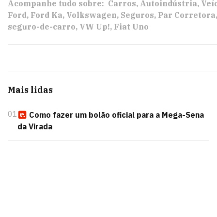
Acompanhe tudo sobre:
Carros
Autoindústria
Veí
Ford
Ford Ka
Volkswagen
Seguros
Par Corretora
seguro-de-carro
VW Up!
Fiat Uno
Mais lidas
01
Como fazer um bolão oficial para a Mega-Sena
da Virada