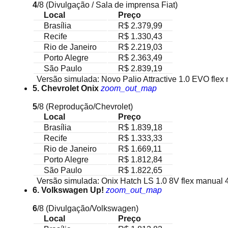
4
/8
(Divulgação / Sala de imprensa Fiat)
Local
Preço
Brasília
R$ 2.379,99
Recife
R$ 1.330,43
Rio de Janeiro
R$ 2.219,03
Porto Alegre
R$ 2.363,49
São Paulo
R$ 2.839,19
Versão simulada: Novo Palio Attractive 1.0 EVO flex
5. Chevrolet Onix
zoom_out_map
5
/8
(Reprodução/Chevrolet)
Local
Preço
Brasília
R$ 1.839,18
Recife
R$ 1.333,33
Rio de Janeiro
R$ 1.669,11
Porto Alegre
R$ 1.812,84
São Paulo
R$ 1.822,65
Versão simulada: Onix Hatch LS 1.0 8V flex manual 
6. Volkswagen Up!
zoom_out_map
6
/8
(Divulgação/Volkswagen)
Local
Preço