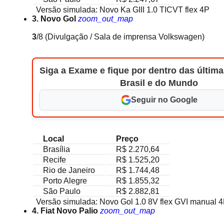
Versão simulada: Novo Ka GIII 1.0 TICVT flex 4P
3. Novo Gol
zoom_out_map
3
/8
(Divulgação / Sala de imprensa Volkswagen)
Siga a Exame e fique por dentro das última
Brasil e do Mundo
Seguir no Google
Local
Preço
Brasília
R$ 2.270,64
Recife
R$ 1.525,20
Rio de Janeiro
R$ 1.744,48
Porto Alegre
R$ 1.855,32
São Paulo
R$ 2.882,81
Versão simulada: Novo Gol 1.0 8V flex GVI manual 
4. Fiat Novo Palio
zoom_out_map