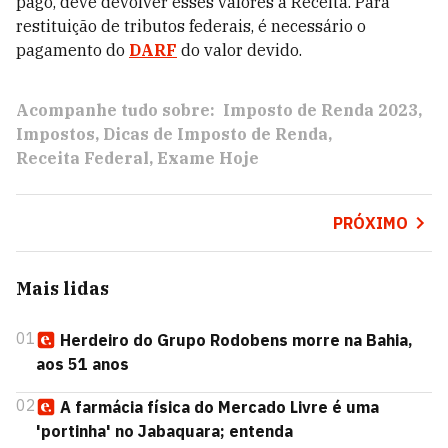
pago, deve devolver esses valores à Receita. Para
restituição de tributos federais, é necessário o
pagamento do
DARF
do valor devido.
Acompanhe tudo sobre:
Imposto de Renda 2023
Impostos
Dicas de Imposto de Renda
Receita Federal
Exame Hoje
PRÓXIMO
Mais lidas
01
Herdeiro do Grupo Rodobens morre na Bahia,
aos 51 anos
02
A farmácia física do Mercado Livre é uma
'portinha' no Jabaquara; entenda