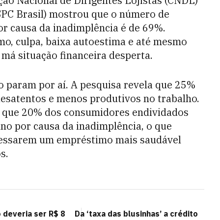
ão Nacional de Dirigentes Lojistas (CNDL)
(SPC Brasil) mostrou que o número de
or causa da inadimplência é de 69%.
imo, culpa, baixa autoestima e até mesmo
má situação financeira desperta.
 param por aí. A pesquisa revela que 25%
esatentos e menos produtivos no trabalho.
 que 20% dos consumidores endividados
ano por causa da inadimplência, o que
acessarem um empréstimo mais saudável
s.
 deveria ser R$ 8
Da ‘taxa das blusinhas’ a crédito