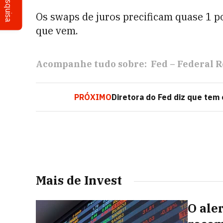
Pesquisa
Os swaps de juros precificam quase 1 po
que vem.
Acompanhe tudo sobre:
Fed – Federal 
PRÓXIMO
Diretora do Fed diz que tem 
Mais de Invest
O ale