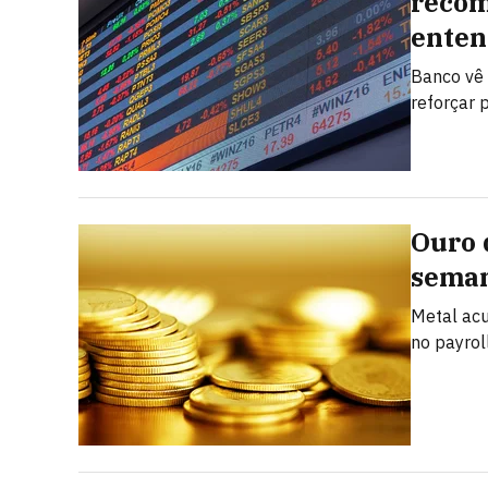
recom
enten
Banco vê
reforçar 
Ouro 
seman
Metal ac
no payrol