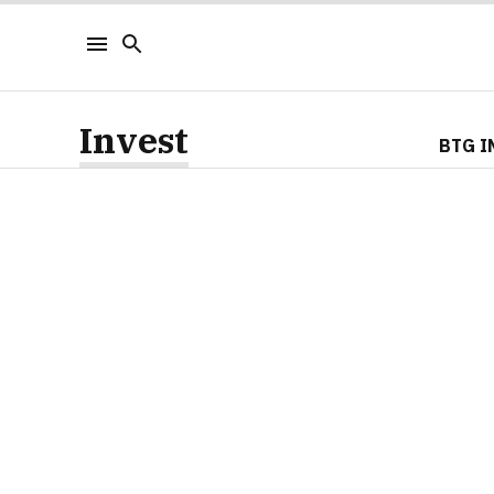
Invest
BTG I