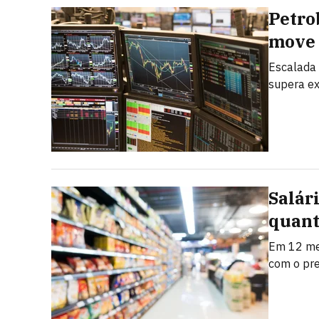
Petrob
move 
Escalada 
supera ex
Salár
quant
Em 12 mes
com o pr