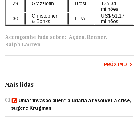
29
Grazziotin
Brasil
135,34
milhões
Christopher
US$ 51,17
30
EUA
& Banks
milhões
Acompanhe tudo sobre:
Ações
Renner
Ralph Lauren
PRÓXIMO
Mais lidas
01
Uma “invasão alien” ajudaria a resolver a crise,
sugere Krugman