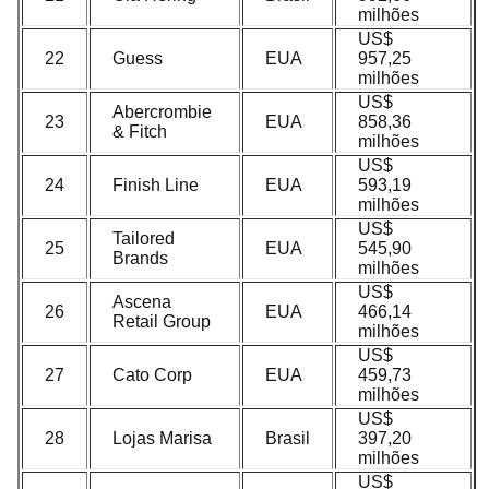
milhões
US$
22
Guess
EUA
957,25
milhões
US$
Abercrombie
23
EUA
858,36
& Fitch
milhões
US$
24
Finish Line
EUA
593,19
milhões
US$
Tailored
25
EUA
545,90
Brands
milhões
US$
Ascena
26
EUA
466,14
Retail Group
milhões
US$
27
Cato Corp
EUA
459,73
milhões
US$
28
Lojas Marisa
Brasil
397,20
milhões
US$