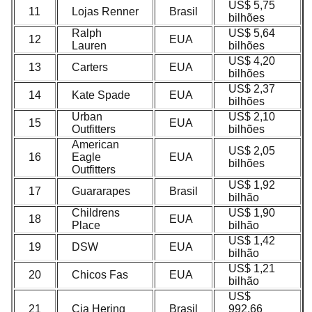
US$ 5,75
11
Lojas Renner
Brasil
bilhões
Ralph
US$ 5,64
12
EUA
Lauren
bilhões
US$ 4,20
13
Carters
EUA
bilhões
US$ 2,37
14
Kate Spade
EUA
bilhões
Urban
US$ 2,10
15
EUA
Outfitters
bilhões
American
US$ 2,05
16
Eagle
EUA
bilhões
Outfitters
US$ 1,92
17
Guararapes
Brasil
bilhão
Childrens
US$ 1,90
18
EUA
Place
bilhão
US$ 1,42
19
DSW
EUA
bilhão
US$ 1,21
20
Chicos Fas
EUA
bilhão
US$
21
Cia Hering
Brasil
992,66