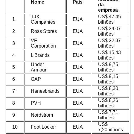
Nome
País
da
empresa
TJX
US$ 47,45
1
EUA
Companies
bilhões
US$ 24,07
2
Ross Stores
EUA
bilhões
VF
US$ 22,37
3
EUA
Corporation
bilhões
US$ 15,43
4
L Brands
EUA
bilhões
Under
US$ 9,75
5
EUA
Armour
bilhões
US$ 9,15
6
GAP
EUA
bilhões
US$ 8,30
7
Hanesbrands
EUA
bilhões
US$ 8,26
8
PVH
EUA
bilhões
US$ 7,71
9
Nordstrom
EUA
bilhões
US$
10
Foot Locker
EUA
7,20bilhões