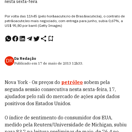
nesta sexta-feira
Por volta das 11h45 (pelo hor&aacute;rio de Bras&iacute;lia), o contrato de
petr&oacute;leo mais negociado, com entrega para junho, subia 0,67%, a
US$ 95,80 por barril (Getty Images)
Da Redação
DR
Publicado em
17 de maio de 2013
12h33
.
Nova York - Os preços do
petróleo
sobem pela
segunda sessão consecutiva nesta sexta-feira, 17,
ajudados pelo rali do mercado de ações após dados
positivos dos Estados Unidos.
O índice de sentimento do consumidor dos EUA,
medido pela Reuters/Universidade de Michigan, subiu
para 83,7 na leitura preliminar de maio, de 76,4 no