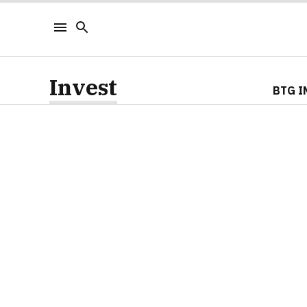
Invest
BTG I