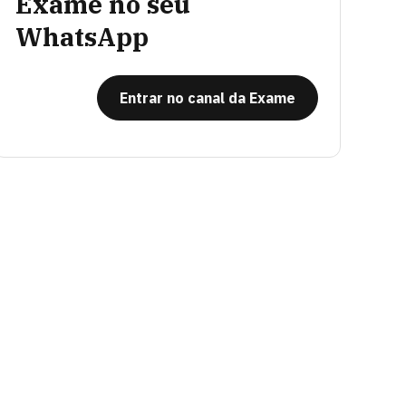
Exame no seu
WhatsApp
Entrar no canal da Exame