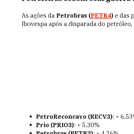
As ações da
Petrobras (
PETR4
)
e das 
Ibovespa após a disparada do petróleo,
PetroReconcavo (RECV3)
: + 6,5
Prio (PRIO3)
: + 5,30%
Petrobras (PETR3)
: + 4,26%