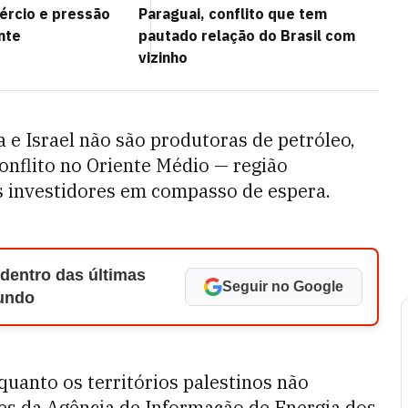
ércio e pressão
Paraguai, conflito que tem
nte
pautado relação do Brasil com
vizinho
a e Israel não são produtoras de petróleo,
onflito no Oriente Médio — região
 investidores em compasso de espera.
 dentro das últimas
Seguir no Google
Mundo
nquanto os territórios palestinos não
s da Agência de Informação de Energia dos