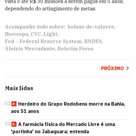
vista e até R$ 30 milhões a serem pagos em 5 anos,
dependendo do artingimento de metas.
Acompanhe tudo sobre:
bolsas-de-valores
Ibovespa
CVC
Light
Fed – Federal Reserve System
BNDES
Aloizio Mercadante
Boletim Focus
PRÓXIMO
Mais lidas
01
Herdeiro do Grupo Rodobens morre na Bahia,
aos 51 anos
02
A farmácia física do Mercado Livre é uma
'portinha' no Jabaquara; entenda