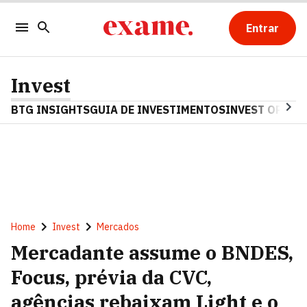
Entrar
Invest
BTG INSIGHTS
GUIA DE INVESTIMENTOS
INVEST OPINA
Home
Invest
Mercados
Mercadante assume o BNDES,
Focus, prévia da CVC,
agências rebaixam Light e o