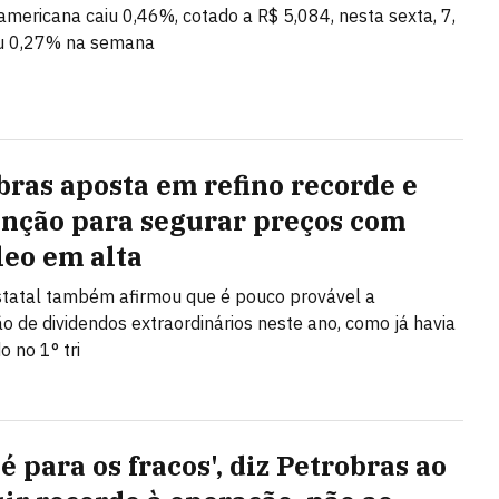
mericana caiu 0,46%, cotado a R$ 5,084, nesta sexta, 7,
u 0,27% na semana
bras aposta em refino recorde e
nção para segurar preços com
leo em alta
tatal também afirmou que é pouco provável a
ção de dividendos extraordinários neste ano, como já havia
o no 1° tri
é para os fracos', diz Petrobras ao