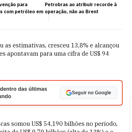
venção para
Petrobras ao atribuir recorde à
os com petróleo em
operação, não ao Brent
 as estimativas, cresceu 13,8% e alcançou
ões apontavam para uma cifra de US$ 94
 dentro das últimas
Seguir no Google
Mundo
cas somou US$ 54,190 bilhões no período,
ita de US$ 9,79 bilhões (alta de 13%) e o