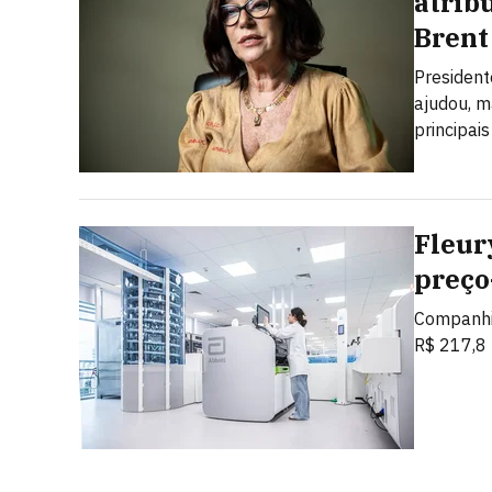
atrib
Brent
President
ajudou, m
principais
Fleur
preço
Companhia
R$ 217,8