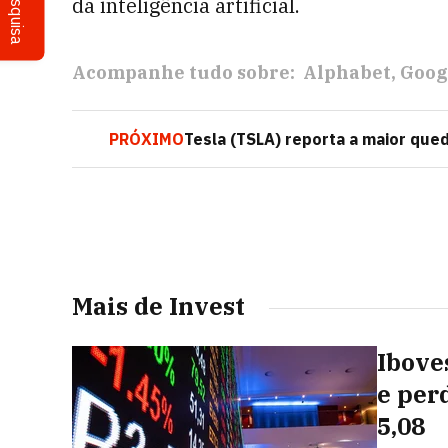
Pesquisa
da inteligência artificial.
Acompanhe tudo sobre:
Alphabet
Goog
PRÓXIMO
Tesla (TSLA) reporta a maior que
Mais de Invest
Ibove
e per
5,08