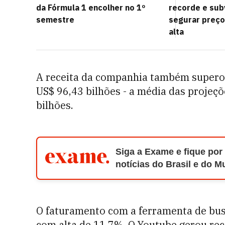
da Fórmula 1 encolher no 1º
recorde e sub
semestre
segurar preç
alta
A receita da companhia também superou
US$ 96,43 bilhões - a média das projeç
bilhões.
Siga a Exame e fique por
notícias do Brasil e do 
O faturamento com a ferramenta de bus
com alta de 11,7%. O Youtube gerou rece