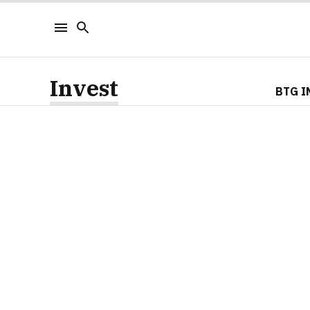
Invest
BTG I