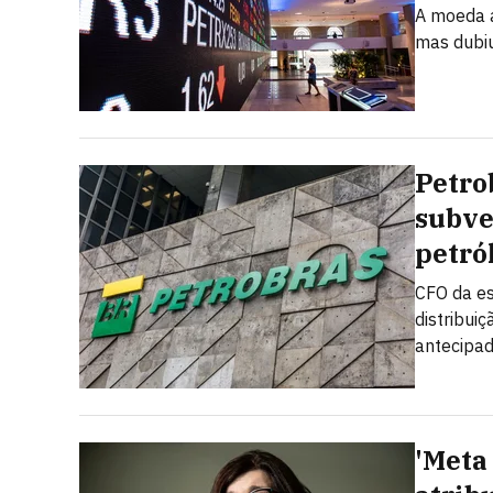
A moeda a
mas dubi
Petro
subve
petró
CFO da es
distribui
antecipad
'Meta 