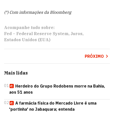
(*) Com informações da Bloomberg
Acompanhe tudo sobre:
Fed – Federal Reserve System
Juros
Estados Unidos (EUA)
PRÓXIMO
Mais lidas
01
Herdeiro do Grupo Rodobens morre na Bahia,
aos 51 anos
02
A farmácia física do Mercado Livre é uma
'portinha' no Jabaquara; entenda