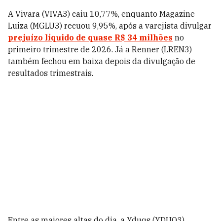
A Vivara (VIVA3) caiu 10,77%, enquanto Magazine
Luiza (MGLU3) recuou 9,95%, após a varejista divulgar
prejuízo líquido de quase R$ 34 milhões
no
primeiro trimestre de 2026. Já a Renner (LREN3)
também fechou em baixa depois da divulgação de
resultados trimestrais.
Entre as maiores altas do dia, a Yduqs (YDUQ3)