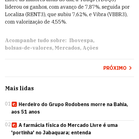
liderou os ganhos, com avanço de 7,87%, seguida por
Localiza (RENT3), que subiu 7,62%, e Vibra (VBBR3),
com valorização de 4,55%.
Acompanhe tudo sobre:
Ibovespa
bolsas-de-valores
Mercados
Ações
PRÓXIMO
Mais lidas
01
Herdeiro do Grupo Rodobens morre na Bahia,
aos 51 anos
02
A farmácia física do Mercado Livre é uma
'portinha' no Jabaquara; entenda