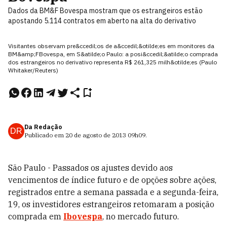
Dados da BM&F Bovespa mostram que os estrangeiros estão
apostando 5.114 contratos em aberto na alta do derivativo
Visitantes observam pre&ccedil;os de a&ccedil;&otilde;es em monitores da
BM&amp;FBovespa, em S&atilde;o Paulo: a posi&ccedil;&atilde;o comprada
dos estrangeiros no derivativo representa R$ 261,325 milh&otilde;es (Paulo
Whitaker/Reuters)
Da Redação
DR
Publicado em
20 de agosto de 2013
09h09
.
São Paulo - Passados os ajustes devido aos
vencimentos de índice futuro e de opções sobre ações,
registrados entre a semana passada e a segunda-feira,
19, os investidores estrangeiros retomaram a posição
comprada em
Ibovespa
, no mercado futuro.