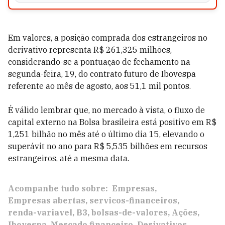
Em valores, a posição comprada dos estrangeiros no
derivativo representa R$ 261,325 milhões,
considerando-se a pontuação de fechamento na
segunda-feira, 19, do contrato futuro de Ibovespa
referente ao mês de agosto, aos 51,1 mil pontos.
É válido lembrar que, no mercado à vista, o fluxo de
capital externo na Bolsa brasileira está positivo em R$
1,251 bilhão no mês até o último dia 15, elevando o
superávit no ano para R$ 5,535 bilhões em recursos
estrangeiros, até a mesma data.
Acompanhe tudo sobre:
Empresas
Empresas abertas
servicos-financeiros
renda-variavel
B3
bolsas-de-valores
Ações
Ibovespa
Mercado financeiro
Derivativos