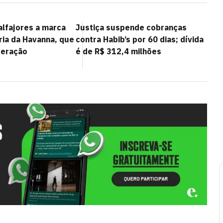
alfajores a marca
Justiça suspende cobranças
ória da Havanna, que
contra Habib’s por 60 dias; dívida
peração
é de R$ 312,4 milhões