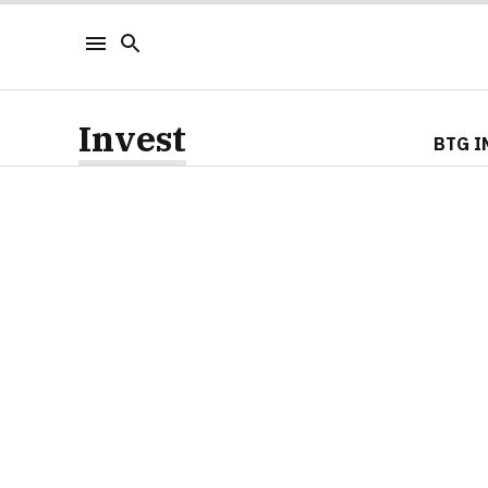
Invest
BTG I