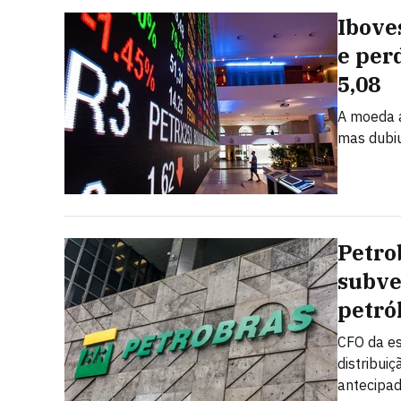
Ibove
e per
5,08
A moeda a
mas dubi
Petro
subve
petró
CFO da es
distribui
antecipad