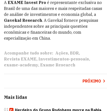
A
EXAME Invest Pro
é representante exclusiva no
Brasil de uma das maiores e mais respeitadas casas
de análise de investimentos e economia global, a
Gavekal Research
. A Gavekal fornece pesquisas
independentes sobre as principais questões
econômicas e financeiras do mundo, com
especialização em China.
Acompanhe tudo sobre:
Ações
BDR
Revista EXAME
Investimentos-pessoais
exame-academy
Exame Research
PRÓXIMO
Mais lidas
01
Herdeiro do Grupo Rodobens morre na Bahia,