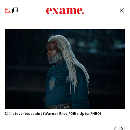
1
|
14
steve-toussaint (Warner Bros./Ollie Upton/HBO)