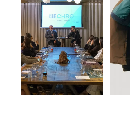
Clube CHRO julho
Pres
2026
Pais
7 imagens
6 image