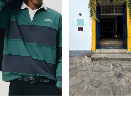
O Quadrado Mág
entes Dia dos
de Paraty do Sa
 2026
Hotel
ns
16 imagens