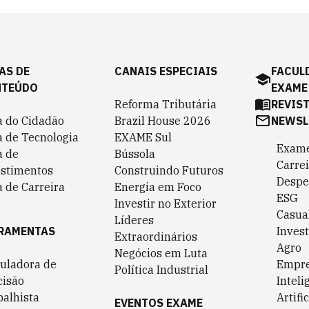
AS DE
CANAIS ESPECIAIS
FACUL
NTEÚDO
EXAME
Reforma Tributária
REVIS
a do Cidadão
Brazil House 2026
NEWSL
a de Tecnologia
EXAME Sul
Exame
a de
Bússola
Carrei
estimentos
Construindo Futuros
Despe
 de Carreira
Energia em Foco
ESG
Investir no Exterior
Casua
Líderes
RAMENTAS
Invest
Extraordinários
Agro
Negócios em Luta
culadora de
Empr
Política Industrial
cisão
Inteli
balhista
Artific
EVENTOS EXAME