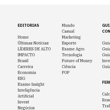
EDITORIAS
Mundo
GUI
Casual
CO
Home
Marketing
Últimas Notícias
Esporte
Gui
LÍDERES DE ALTO
Exame Agro
Gui
IMPACTO
Tecnologia
Gui
Brasil
Future of Money
Inv
Carreira
Ciência
Guia
Economia
POP
ESG
FER
Exame Insight
Inteligência
Cal
Artificial
Res
Invest
Tra
Negócios