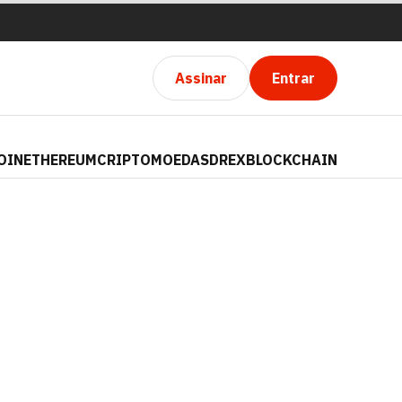
Assinar
Entrar
OIN
ETHEREUM
CRIPTOMOEDAS
DREX
BLOCKCHAIN