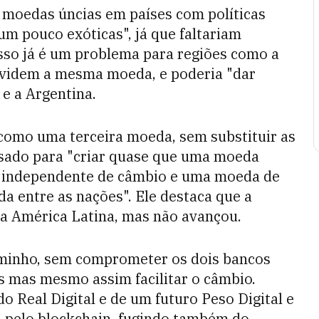
 moedas úncias em países com políticas
um pouco exóticas", já que faltariam
Isso já é um problema para regiões como a
dividem a mesma moeda, e poderia "dar
 e a Argentina.
r como uma terceira moeda, sem substituir as
usado para "criar quase que uma moeda
xa independente de câmbio e uma moeda de
da entre as nações". Ele destaca que a
 na América Latina, mas não avançou.
aminho, sem comprometer os dois bancos
as mas mesmo assim facilitar o câmbio.
do Real Digital e de um futuro Peso Digital e
s pelo blockchain, fugindo também do