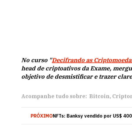
No curso "
Decifrando as Criptomoeda
head de criptoativos da Exame, mergul
objetivo de desmistificar e trazer cla
Acompanhe tudo sobre:
Bitcoin
Cripto
PRÓXIMO
NFTs: Banksy vendido por US$ 400 