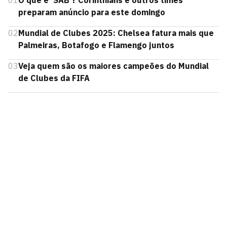
01
O que é 'SAB'? Corinthians e outros times
preparam anúncio para este domingo
02
Mundial de Clubes 2025: Chelsea fatura mais que
Palmeiras, Botafogo e Flamengo juntos
03
Veja quem são os maiores campeões do Mundial
de Clubes da FIFA