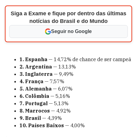
Siga a Exame e fique por dentro das últimas
notícias do Brasil e do Mundo
Seguir no Google
1. Espanha
— 14,72% de chance de ser campeã
2. Argentina
— 13,13%
3. Inglaterra
— 9,49%
4. França
— 7,57%
5. Alemanha
— 6,07%
6. Colômbia
— 5,16%
7. Portugal
— 5,13%
8. Marrocos
— 4,92%
9. Brasil
— 4,39%
10. Países Baixos
— 4,00%