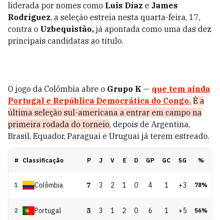
liderada por nomes como
Luis Díaz
e
James
Rodríguez
, a seleção estreia nesta quarta-feira, 17,
contra o
Uzbequistão,
já apontada como uma das dez
principais candidatas ao título.
O jogo da Colômbia abre o
Grupo K
—
que tem ainda
Portugal
e
República
Democrática
do
Congo.
É a
última seleção sul-americana a entrar em campo na
primeira rodada do torneio
, depois de Argentina,
Brasil, Equador, Paraguai e Uruguai já terem estreado.
#
Classificação
P
J
V
E
D
GP
GC
SG
%
Colômbia
7
3
2
1
0
4
1
+3
1
78
%
Portugal
5
3
1
2
0
6
1
+5
2
56
%