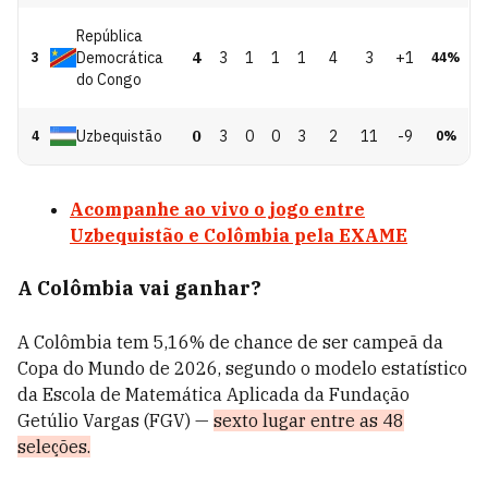
República
Democrática
4
3
1
1
1
4
3
+1
3
44
%
do Congo
Uzbequistão
0
3
0
0
3
2
11
-9
4
0
%
Acompanhe ao vivo o jogo entre
Uzbequistão e Colômbia pela EXAME
A Colômbia vai ganhar?
A Colômbia tem 5,16% de chance de ser campeã da
Copa do Mundo de 2026, segundo o modelo estatístico
da Escola de Matemática Aplicada da Fundação
Getúlio Vargas (FGV) —
sexto lugar entre as 48
seleções.