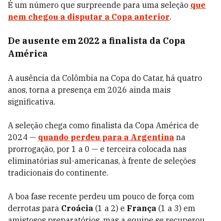
É um número que surpreende para uma seleção
que
nem chegou a disputar a Copa anterior
.
De ausente em 2022 a finalista da Copa
América
A ausência da Colômbia na Copa do Catar, há quatro
anos, torna a presença em 2026 ainda mais
significativa.
A seleção chega como finalista da Copa América de
2024 —
quando perdeu para a Argentina
na
prorrogação, por 1 a 0 — e terceira colocada nas
eliminatórias sul-americanas, à frente de seleções
tradicionais do continente.
A boa fase recente perdeu um pouco de força com
derrotas para
Croácia
(1 a 2) e
França
(1 a 3) em
amistosos preparatórios, mas a equipe se recuperou