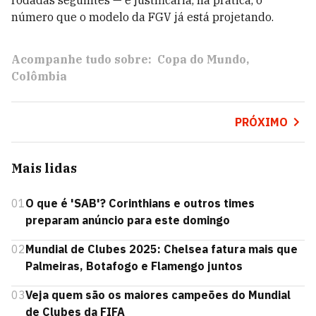
rodadas seguintes — e justificaria, na prática, o
número que o modelo da FGV já está projetando.
Acompanhe tudo sobre:
Copa do Mundo
Colômbia
PRÓXIMO
Mais lidas
01
O que é 'SAB'? Corinthians e outros times
preparam anúncio para este domingo
02
Mundial de Clubes 2025: Chelsea fatura mais que
Palmeiras, Botafogo e Flamengo juntos
03
Veja quem são os maiores campeões do Mundial
de Clubes da FIFA