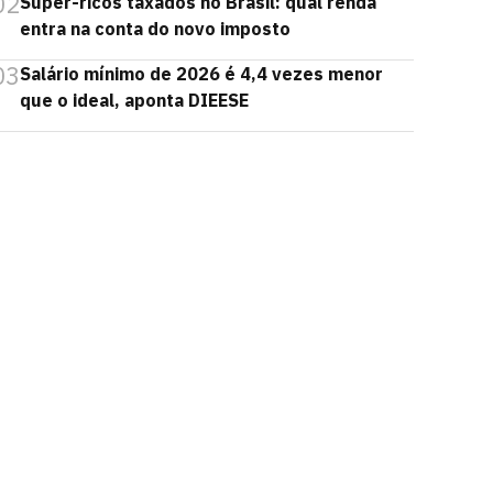
02
Super-ricos taxados no Brasil: qual renda
entra na conta do novo imposto
03
Salário mínimo de 2026 é 4,4 vezes menor
que o ideal, aponta DIEESE