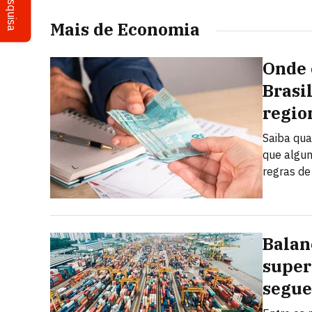
Pesquisa
Mais de Economia
Onde 
Brasi
regio
Saiba qua
que algun
regras de
Balan
super
segue