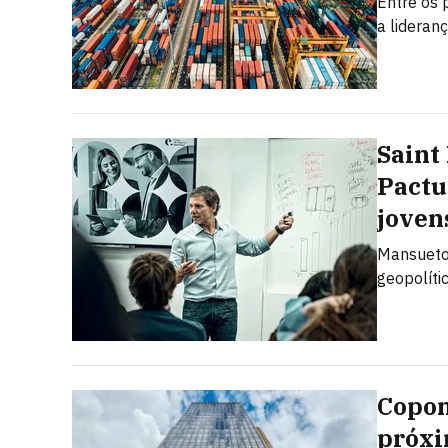
Entre os 
a lideran
Saint
Pactu
joven
Mansueto 
geopolíti
Copom
próxi