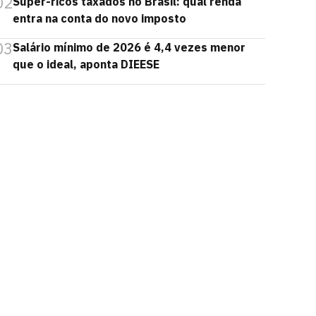
02
Super-ricos taxados no Brasil: qual renda
entra na conta do novo imposto
03
Salário mínimo de 2026 é 4,4 vezes menor
que o ideal, aponta DIEESE