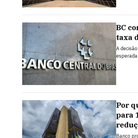
BC cor
taxa 
A decisão
esperada 
Por q
para 
reduç
Banco pro