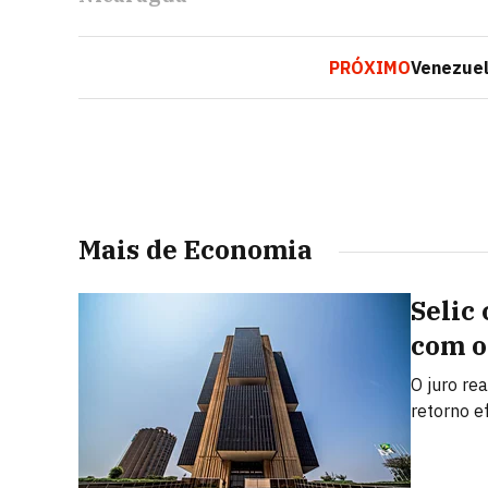
PRÓXIMO
Venezuel
Mais de Economia
Selic
com o
O juro rea
retorno e