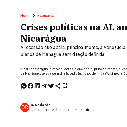
Home
Economia
Crises políticas na AL 
Nicarágua
A recessão que abala, principalmente, a Venezuela 
planos de Manágua sem direção definida
Nicar&aacute;gua: a recess&atilde;o que abala, principalmente, a Ve
de Man&aacute;gua sem dire&ccedil;&atilde;o definida (Wikimedia
Da Redação
DR
Publicado em
5 de maio de 2016
14h11
.