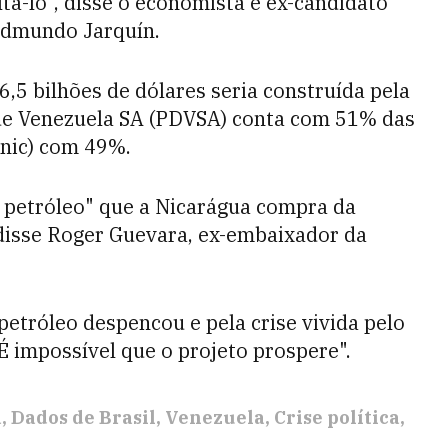
tá-lo", disse o economista e ex-candidato
 Edmundo Jarquín.
6,5 bilhões de dólares seria construída pela
de Venezuela SA (PDVSA) conta com 51% das
onic) com 49%.
o petróleo" que a Nicarágua compra da
disse Roger Guevara, ex-embaixador da
etróleo despencou e pela crise vivida pelo
É impossível que o projeto prospere".
a
Dados de Brasil
Venezuela
Crise política