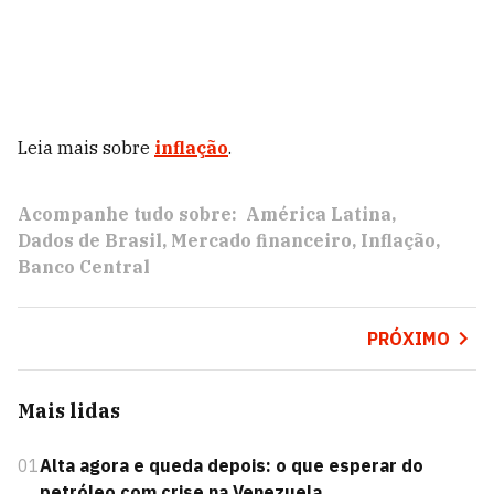
Leia mais sobre
inflação
.
Acompanhe tudo sobre:
América Latina
Dados de Brasil
Mercado financeiro
Inflação
Banco Central
PRÓXIMO
Mais lidas
01
Alta agora e queda depois: o que esperar do
petróleo com crise na Venezuela