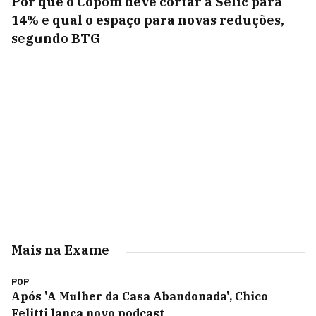
Por que o Copom deve cortar a Selic para
14% e qual o espaço para novas reduções,
segundo BTG
Mais na Exame
POP
Após 'A Mulher da Casa Abandonada', Chico
Felitti lança novo podcast