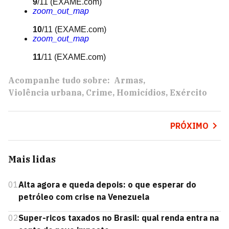
9
/11
(EXAME.com)
zoom_out_map
10
/11
(EXAME.com)
zoom_out_map
11
/11
(EXAME.com)
Acompanhe tudo sobre:
Armas
Violência urbana
Crime
Homicídios
Exército
PRÓXIMO
Mais lidas
01
Alta agora e queda depois: o que esperar do
petróleo com crise na Venezuela
02
Super-ricos taxados no Brasil: qual renda entra na