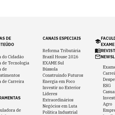
AS DE
CANAIS ESPECIAIS
FACUL
NTEÚDO
EXAME
Reforma Tributária
REVIS
a do Cidadão
Brazil House 2026
NEWSL
a de Tecnologia
EXAME Sul
Exame
a de
Bússola
Carrei
estimentos
Construindo Futuros
Despe
 de Carreira
Energia em Foco
ESG
Investir no Exterior
Casua
Líderes
RAMENTAS
Invest
Extraordinários
Agro
Negócios em Luta
culadora de
Empr
Política Industrial