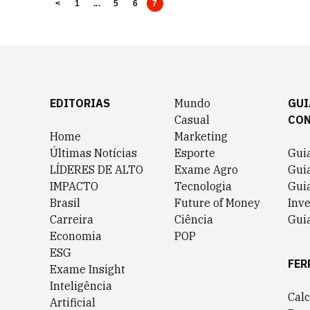
<
1
...
5
6
7
EDITORIAS
Mundo
GUI
Casual
CO
Home
Marketing
Últimas Notícias
Esporte
Gui
LÍDERES DE ALTO
Exame Agro
Gui
IMPACTO
Tecnologia
Gui
Brasil
Future of Money
Inv
Carreira
Ciência
Guia
Economia
POP
ESG
FER
Exame Insight
Inteligência
Cal
Artificial