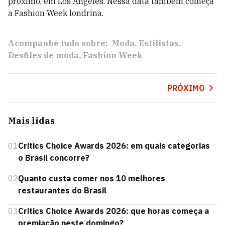
próximo, em Los Angeles. Nessa data também começa
a Fashion Week londrina.
Acompanhe tudo sobre:
Moda
Estilistas
Desfiles de moda
Fashion Week
PRÓXIMO
Mais lidas
01
Critics Choice Awards 2026: em quais categorias
o Brasil concorre?
02
Quanto custa comer nos 10 melhores
restaurantes do Brasil
03
Critics Choice Awards 2026: que horas começa a
premiação neste domingo?