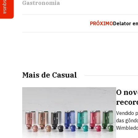
Pesquisa
Gastronomia
PRÓXIMO
Delator e
Mais de Casual
O nov
recor
Vendido p
das gôndo
Wimbledon