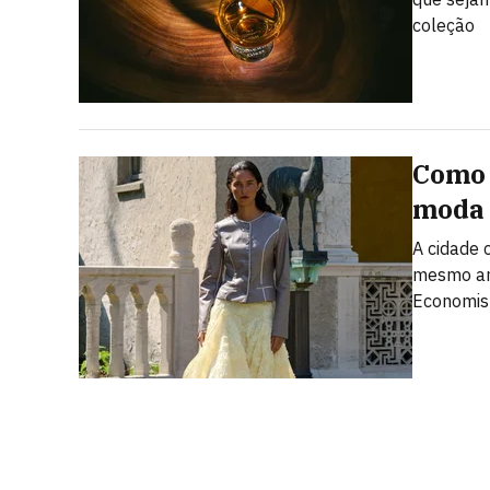
coleção
Como 
moda 
A cidade
mesmo ano
Economist