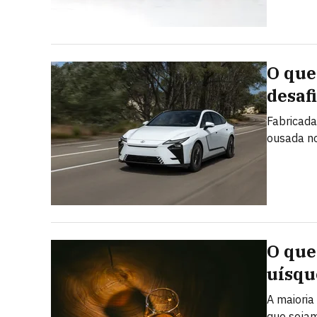
O que
desaf
Fabricada
ousada no
O que
uísqu
A maioria
que sejam