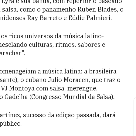
o Lyra e sua banda, com repertório baseado
a salsa, como o panamenho Ruben Blades, o
nidenses Ray Barreto e Eddie Palmieri.
s ricos universos da música latino-
esclando culturas, ritmos, sabores e
arachar".
homenageiam a música latina: a brasileira
nte), o cubano Julio Moracen, que traz o
o VJ Montoya com salsa, merengue,
no Gadelha (Congresso Mundial da Salsa).
rtínez, sucesso da edição passada, dará
público.