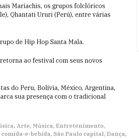
ais Mariachis, os grupos folclóricos
), Qhantati Ururi (Perú), entre várias
grupo de Hip Hop Santa Mala.
, retorna ao festival com seus novos
as do Peru, Bolívia, México, Argentina,
 marca sua presença com o tradicional
úsica
Arte
Música
Entretenimento
comida-e-bebida
São Paulo capital
Dança