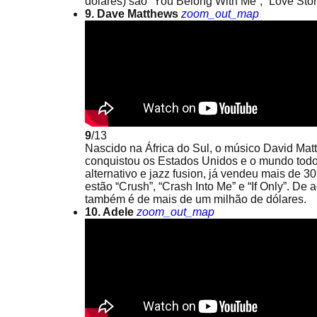
dólares) são “You Belong With Me”, “Love Stor
9. Dave Matthews
zoom_out_map
9
/13
Nascido na África do Sul, o músico David Ma
conquistou os Estados Unidos e o mundo todo
alternativo e jazz fusion, já vendeu mais de 
estão “Crush”, “Crash Into Me” e “If Only”. De
também é de mais de um milhão de dólares.
10. Adele
zoom_out_map