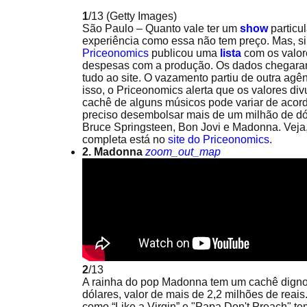
1
/13
(Getty Images)
São Paulo – Quanto vale ter um
show
particu
experiência como essa não tem preço. Mas, sim
Priceonomics
publicou uma
lista
com os valor
despesas com a produção. Os dados chegara
tudo ao site. O vazamento partiu de outra agê
isso, o Priceonomics alerta que os valores di
cachê de alguns músicos pode variar de acordo
preciso desembolsar mais de um milhão de dó
Bruce Springsteen, Bon Jovi e Madonna. Veja, 
completa está no
site do Priceonomics
.
2. Madonna
zoom_out_map
2
/13
A rainha do pop Madonna tem um cachê digno
dólares, valor de mais de 2,2 milhões de reai
como “Like a Virgin” e "Papa Don't Preach" t