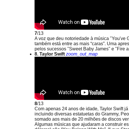
7
/13
A voz que deu notoriedade à música "You've Go
também está entre as mais “caras”. Uma apre
pelos sucessos "Sweet Baby James" e "Fire an
8. Taylor Swift
zoom_out_map
8
/13
Com apenas 24 anos de idade, Taylor Swift j
incluindo diversas estatuetas do Grammy, Peo
somado aos mais de 20 milhões de discos ven
Algumas músicas que ajudaram a construir ess