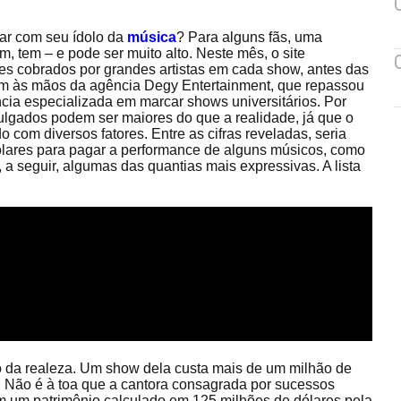
lar com seu ídolo da
música
? Para alguns fãs, uma
, tem – e pode ser muito alto. Neste mês, o site
es cobrados por grandes artistas em cada show, antes das
m às mãos da agência Degy Entertainment, que repassou
ncia especializada em marcar shows universitários. Por
vulgados podem ser maiores do que a realidade, já que o
 com diversos fatores. Entre as cifras reveladas, seria
lares para pagar a performance de alguns músicos, como
a seguir, algumas das quantias mais expressivas. A lista
 da realeza. Um show dela custa mais de um milhão de
s. Não é à toa que a cantora consagrada por sucessos
em um patrimônio calculado em 125 milhões de dólares pela