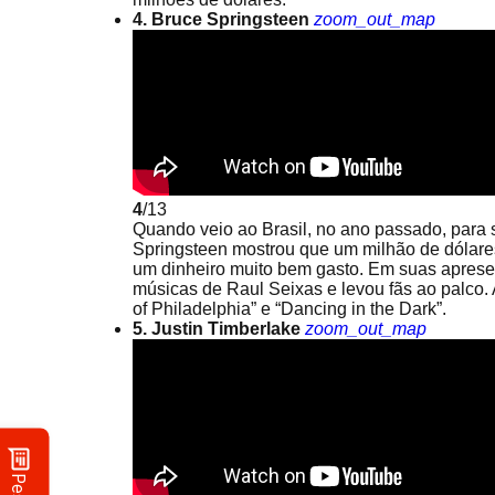
4. Bruce Springsteen
zoom_out_map
4
/13
Quando veio ao Brasil, no ano passado, para 
Springsteen mostrou que um milhão de dólares
um dinheiro muito bem gasto. Em suas apresent
músicas de Raul Seixas e levou fãs ao palco.
of Philadelphia” e “Dancing in the Dark”.
5. Justin Timberlake
zoom_out_map