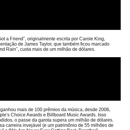
t a Friend", originalmente escrita por Carole King,
sentação de James Taylor, que também ficou marcado
d Rain", custa mais de um milhão de dólares.
á ganhou mais de 100 prêmios da música, desde 2006,
ple's Choice Awards e Billboard Music Awards. Isso
didos, o passe da garota supera um milhão de dólares.
a carreira invejável (e um patrimônio de 55 milhões de