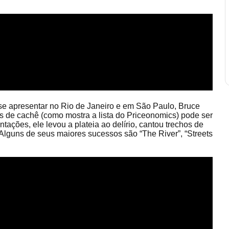
se apresentar no Rio de Janeiro e em São Paulo, Bruce
 de cachê (como mostra a lista do Priceonomics) pode ser
ações, ele levou a plateia ao delírio, cantou trechos de
 Alguns de seus maiores sucessos são “The River”, “Streets