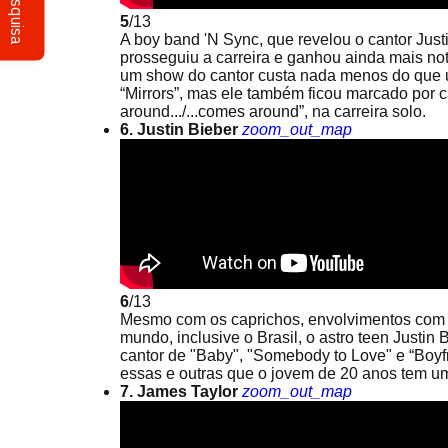
Pesquisa
5
/13
A boy band 'N Sync, que revelou o cantor Jus
prosseguiu a carreira e ganhou ainda mais no
um show do cantor custa nada menos do que um
“Mirrors”, mas ele também ficou marcado por 
around.../...comes around”, na carreira solo.
6. Justin Bieber
zoom_out_map
6
/13
Mesmo com os caprichos, envolvimentos com a
mundo, inclusive o Brasil, o astro teen Justi
cantor de "Baby", "Somebody to Love" e “Boyfr
essas e outras que o jovem de 20 anos tem um
7. James Taylor
zoom_out_map