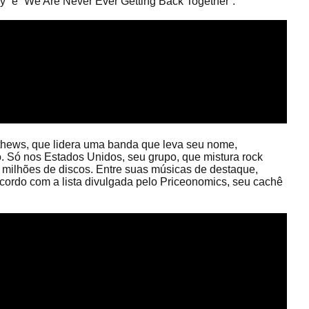
y” e “We Are Never Ever Getting Back Together”.
tthews, que lidera uma banda que leva seu nome,
. Só nos Estados Unidos, seu grupo, que mistura rock
30 milhões de discos. Entre suas músicas de destaque,
 acordo com a lista divulgada pelo Priceonomics, seu cachê