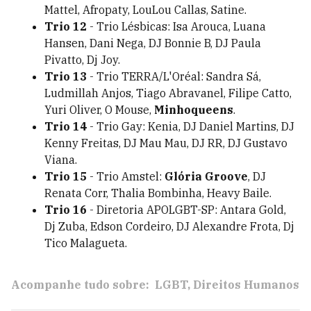
Mattel, Afropaty, LouLou Callas, Satine.
Trio 12
- Trio Lésbicas: Isa Arouca, Luana
Hansen, Dani Nega, DJ Bonnie B, DJ Paula
Pivatto, Dj Joy.
Trio 13
- Trio TERRA/L'Oréal: Sandra Sá,
Ludmillah Anjos, Tiago Abravanel, Filipe Catto,
Yuri Oliver, O Mouse,
Minhoqueens
.
Trio 14
- Trio Gay: Kenia, DJ Daniel Martins, DJ
Kenny Freitas, DJ Mau Mau, DJ RR, DJ Gustavo
Viana.
Trio 15
- Trio Amstel:
Glória Groove
, DJ
Renata Corr, Thalia Bombinha, Heavy Baile.
Trio 16
- Diretoria APOLGBT-SP: Antara Gold,
Dj Zuba, Edson Cordeiro, DJ Alexandre Frota, Dj
Tico Malagueta.
Acompanhe tudo sobre:
LGBT
Direitos Humanos