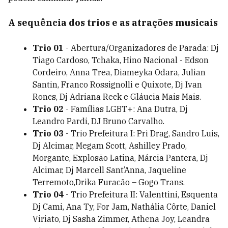
A sequência dos trios e as atrações musicais
Trio 01
- Abertura/Organizadores de Parada: Dj
Tiago Cardoso, Tchaka, Hino Nacional - Edson
Cordeiro, Anna Trea, Diameyka Odara, Julian
Santin, Franco Rossignolli e Quixote, Dj Ivan
Roncs, Dj Adriana Reck e Gláucia Mais Mais.
Trio 02
- Famílias LGBT+: Ana Dutra, Dj
Leandro Pardi, DJ Bruno Carvalho.
Trio 03
- Trio Prefeitura I: Pri Drag, Sandro Luis,
Dj Alcimar, Megam Scott, Ashilley Prado,
Morgante, Explosão Latina, Márcia Pantera, Dj
Alcimar, Dj Marcell Sant’Anna, Jaqueline
Terremoto,Drika Furacão – Gogo Trans.
Trio 04
- Trio Prefeitura II: Valenttini, Esquenta
Dj Cami, Ana Ty, For Jam, Nathália Côrte, Daniel
Viriato, Dj Sasha Zimmer, Athena Joy, Leandra