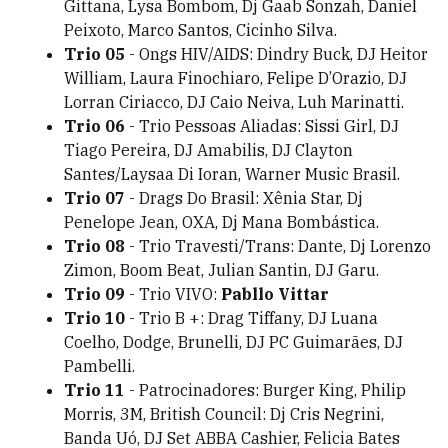
Gittana, Lysa Bombom, Dj Gaab Sonzah, Daniel
Peixoto, Marco Santos, Cicinho Silva.
Trio 05
- Ongs HIV/AIDS: Dindry Buck, DJ Heitor
William, Laura Finochiaro, Felipe D’Orazio, DJ
Lorran Ciriacco, DJ Caio Neiva, Luh Marinatti.
Trio 06
- Trio Pessoas Aliadas: Sissi Girl, DJ
Tiago Pereira, DJ Amabilis, DJ Clayton
Santes/Laysaa Di Ioran, Warner Music Brasil.
Trio 07
- Drags Do Brasil: Xênia Star, Dj
Penelope Jean, OXA, Dj Mana Bombástica.
Trio 08
- Trio Travesti/Trans: Dante, Dj Lorenzo
Zimon, Boom Beat, Julian Santin, DJ Garu.
Trio 09
- Trio VIVO:
Pabllo Vittar
Trio 10
- Trio B +: Drag Tiffany, DJ Luana
Coelho, Dodge, Brunelli, DJ PC Guimarães, DJ
Pambelli.
Trio 11
- Patrocinadores: Burger King, Philip
Morris, 3M, British Council: Dj Cris Negrini,
Banda Uó, DJ Set ABBA Cashier, Felicia Bates