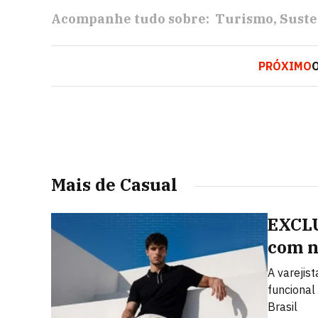
Acompanhe tudo sobre:
Turismo
Suste
PRÓXIMO
O
Mais de Casual
EXCLU
com n
A varejis
funcional
Brasil