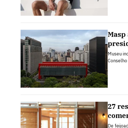
Masp 
presi
Museu ind
Conselho 
27 re
comem
De feijoa