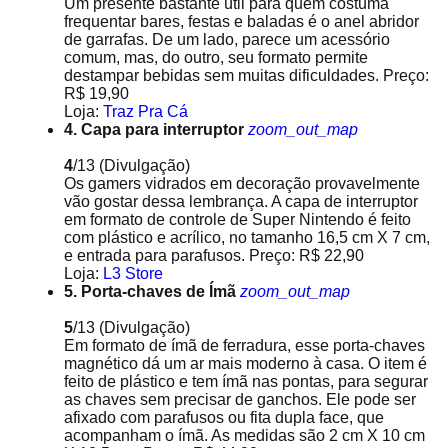
Um presente bastante útil para quem costuma
frequentar bares, festas e baladas é o anel abridor
de garrafas. De um lado, parece um acessório
comum, mas, do outro, seu formato permite
destampar bebidas sem muitas dificuldades. Preço:
R$ 19,90
Loja:
Traz Pra Cá
4. Capa para interruptor
zoom_out_map
4
/13
(Divulgação)
Os gamers vidrados em decoração provavelmente
vão gostar dessa lembrança. A capa de interruptor
em formato de controle de Super Nintendo é feito
com plástico e acrílico, no tamanho 16,5 cm X 7 cm,
e entrada para parafusos. Preço: R$ 22,90
Loja:
L3 Store
5. Porta-chaves de Ímã
zoom_out_map
5
/13
(Divulgação)
Em formato de ímã de ferradura, esse porta-chaves
magnético dá um ar mais moderno à casa. O item é
feito de plástico e tem ímã nas pontas, para segurar
as chaves sem precisar de ganchos. Ele pode ser
afixado com parafusos ou fita dupla face, que
acompanham o ímã. As medidas são 2 cm X 10 cm