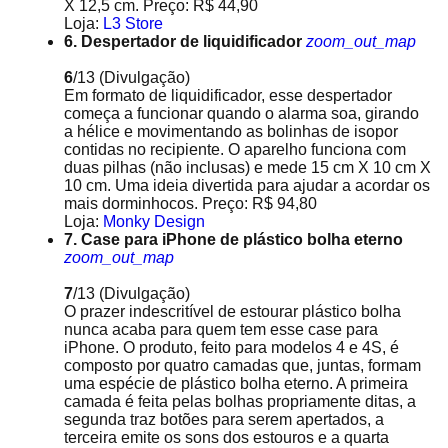
X 12,5 cm. Preço: R$ 44,90
Loja:
L3 Store
6. Despertador de liquidificador
zoom_out_map
6
/13
(Divulgação)
Em formato de liquidificador, esse despertador
começa a funcionar quando o alarma soa, girando
a hélice e movimentando as bolinhas de isopor
contidas no recipiente. O aparelho funciona com
duas pilhas (não inclusas) e mede 15 cm X 10 cm X
10 cm. Uma ideia divertida para ajudar a acordar os
mais dorminhocos. Preço: R$ 94,80
Loja:
Monky Design
7. Case para iPhone de plástico bolha eterno
zoom_out_map
7
/13
(Divulgação)
O prazer indescritível de estourar plástico bolha
nunca acaba para quem tem esse case para
iPhone. O produto, feito para modelos 4 e 4S, é
composto por quatro camadas que, juntas, formam
uma espécie de plástico bolha eterno. A primeira
camada é feita pelas bolhas propriamente ditas, a
segunda traz botões para serem apertados, a
terceira emite os sons dos estouros e a quarta