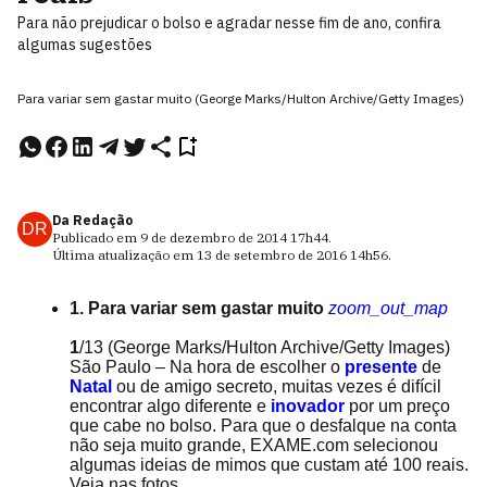
Para não prejudicar o bolso e agradar nesse fim de ano, confira
algumas sugestões
Para variar sem gastar muito (George Marks/Hulton Archive/Getty Images)
Da Redação
DR
Publicado em
9 de dezembro de 2014
17h44
.
Última atualização em
13 de setembro de 2016
14h56
.
1. Para variar sem gastar muito
zoom_out_map
1
/13
(George Marks/Hulton Archive/Getty Images)
São Paulo – Na hora de escolher o
presente
de
Natal
ou de amigo secreto, muitas vezes é difícil
encontrar algo diferente e
inovador
por um preço
que cabe no bolso. Para que o desfalque na conta
não seja muito grande, EXAME.com selecionou
algumas ideias de mimos que custam até 100 reais.
Veja nas fotos.