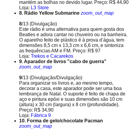
mantém as bolhas no devido lugar. Preço: R$ 44,90
Loja:
L3 Store
8. Rádio Yellow Submarine
zoom_out_map
8
/13
(Divulgação)
Este rádio é uma alternativa para quem gosta dos
Beatles e adora cantar no chuveiro ou na banheira.
O aparelho feito de plástico é à prova d’água, tem
dimensões 8,5 cm x 13,3 cm x 6,6 cm, e sintoniza
as frequências AM e FM. Preço: R$ 97
Loja:
Trekos e Cacarekos
9. Aparador de livros "cabo de guerra"
zoom_out_map
9
/13
(Divulgação/Divulgação)
Para organizar os livros e, ao mesmo tempo,
decorar a casa, este aparador pode ser uma boa
lembrança de Natal. O suporte é feito de chapa de
aço e pintura epóxi e suas dimensões são 10 cm
(altura) x 30 cm (largura) x 8 cm (profundidade).
Preço: R$ 34,90
Loja:
Fábrica 9
10. Forma de gelo/chocolate Pacman
zoom_out_map