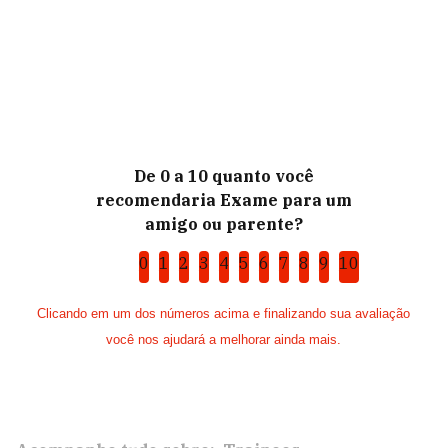
De 0 a 10 quanto você
recomendaria Exame para um
amigo ou parente?
0
1
2
3
4
5
6
7
8
9
10
Clicando em um dos números acima e finalizando sua avaliação
você nos ajudará a melhorar ainda mais.