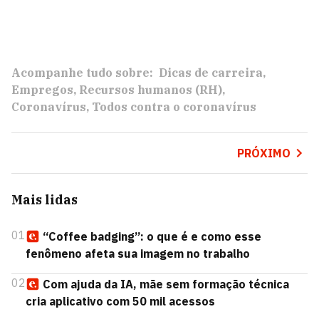
Acompanhe tudo sobre:
Dicas de carreira
Empregos
Recursos humanos (RH)
Coronavírus
Todos contra o coronavírus
PRÓXIMO
Mais lidas
01
“Coffee badging”: o que é e como esse
fenômeno afeta sua imagem no trabalho
02
Com ajuda da IA, mãe sem formação técnica
cria aplicativo com 50 mil acessos