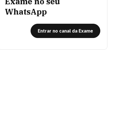
Exame no seu
WhatsApp
Entrar no canal da Exame