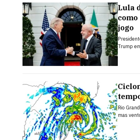
Lula 
como 
jogo
President
Trump em 
Ciclo
tempo
Rio Grand
mas vento