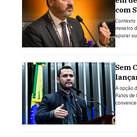
em de
com 
Contexto 
ministro 
apurar su
Sem C
lança
A opção d
Patos de 
convencer