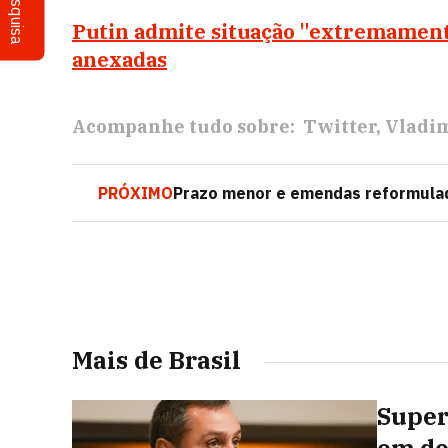
Pesquisa
Putin admite situação "extremamente
anexadas
Acompanhe tudo sobre:
Twitter
Vladim
PRÓXIMO
Prazo menor e emendas reformulad
Mais de Brasil
Super