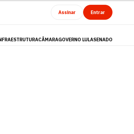
Assinar
Entrar
NFRAESTRUTURA
CÂMARA
GOVERNO LULA
SENADO