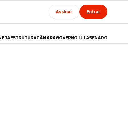
Assinar
Entrar
NFRAESTRUTURA
CÂMARA
GOVERNO LULA
SENADO