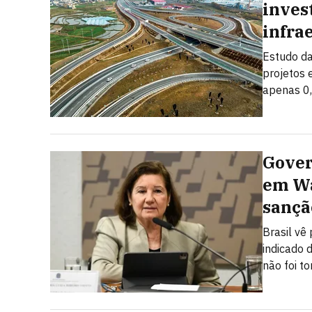
inves
infra
Estudo da
projetos 
apenas 0
Gover
em Wa
sançã
Brasil vê
indicado 
não foi t