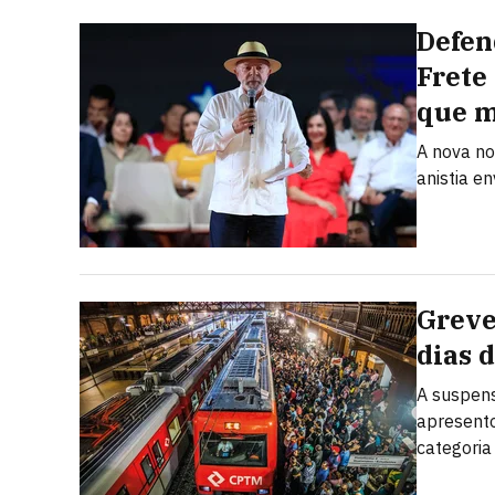
Defen
Frete
que 
A nova no
anistia e
Greve
dias 
A suspens
apresento
categoria