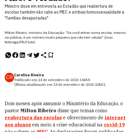
Ministro disse em entrevista ao Estadão que reabertura de
escolas também não cabe ao MEC e atribuiu homossexualidade a
"famílias desajustadas"
Milton Ribeiro, ministro da Educação: "Se você entrar numa escola, mesmo
na pública, é um número muito pequeno que não tem celular" (Isac
Nóbrega/PR/Flickr)
Carolina Riveira
CR
Publicado em
24 de setembro de 2020
16h58
.
Última atualização em
24 de setembro de 2020
20h52
.
Dois meses após assumir o Ministério da Educação, o
pastor
Milton Ribeiro
disse que temas como
reabertura das escolas
e oferecimento de
internet
aos alunos
em meio à crise educacional na
covid-19
não cabem ao
MEC
. As declarações foram publicadas