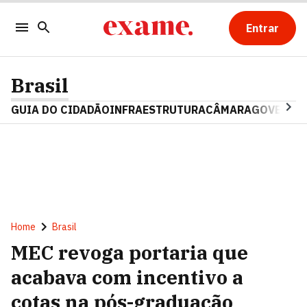
Entrar
Brasil
GUIA DO CIDADÃO
INFRAESTRUTURA
CÂMARA
GOVERNO 
Home
Brasil
MEC revoga portaria que
acabava com incentivo a
cotas na pós-graduação