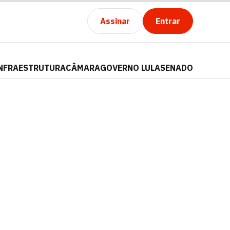
Assinar
Entrar
NFRAESTRUTURA
CÂMARA
GOVERNO LULA
SENADO