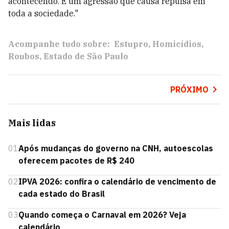
acontecendo. É um agressão que causa repulsa em
toda a sociedade."
Acompanhe tudo sobre:
Estupro
Homicídios
Roubos
Estado de São Paulo
PRÓXIMO
Mais lidas
01
Após mudanças do governo na CNH, autoescolas
oferecem pacotes de R$ 240
02
IPVA 2026: confira o calendário de vencimento de
cada estado do Brasil
03
Quando começa o Carnaval em 2026? Veja
calendário