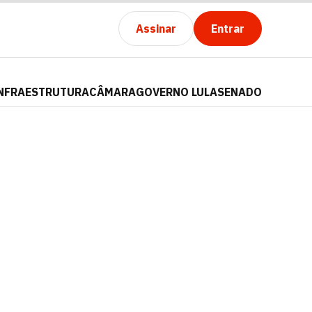
Assinar
Entrar
NFRAESTRUTURA
CÂMARA
GOVERNO LULA
SENADO