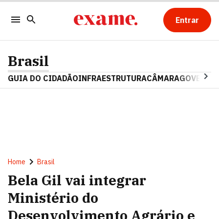
Entrar
Brasil
GUIA DO CIDADÃO
INFRAESTRUTURA
CÂMARA
GOVERNO 
Home
Brasil
Bela Gil vai integrar
Ministério do
Desenvolvimento Agrário e