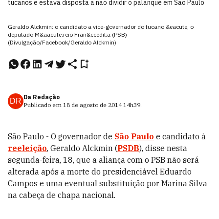
tucanos e estava disposta a não dividir o palanque em São Paulo
Geraldo Alckmin: o candidato a vice-governador do tucano &eacute; o
deputado M&aacute;rcio Fran&ccedil;a (PSB)
(Divulgação/Facebook/Geraldo Alckmin)
Da Redação
DR
Publicado em
18 de agosto de 2014
14h39
.
São Paulo - O governador de
São Paulo
e candidato à
reeleição
, Geraldo Alckmin (
PSDB
), disse nesta
segunda-feira, 18, que a aliança com o PSB não será
alterada após a morte do presidenciável Eduardo
Campos e uma eventual substituição por Marina Silva
na cabeça de chapa nacional.